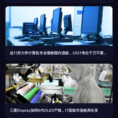
这11所大学计算机专业堪称国内顶级，2021考生千万不要错过
三星Display加码6代OLED产线，IT面板市场格局生变