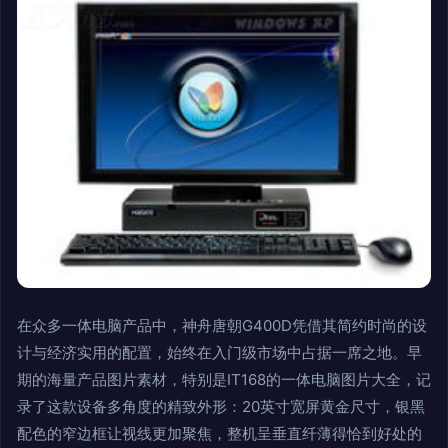
在众多一体电脑产品中，神舟唐朝G400D凭借其简约时尚的设
计与经济实用的配置，始终在入门级市场中占据一席之地。早
期的海量产品图片素材，特别是IT168的一体电脑图片大全，记
录了这款设备多角度的精致外形：20英寸宽屏黄金尺寸，银黑
配色的窄边框让视线更加聚焦，整机呈垂直纤薄得恰到好处的