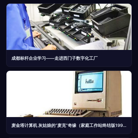
成都标杆企业学习——走进西门子数字化工厂
麦金塔计算机 灰姑娘的“麦克”奇缘（家庭工作站终结版1992年1月30日华约解体)概念性整合网络与工作站计算机