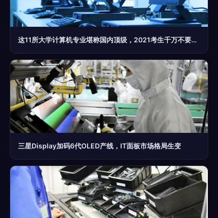
这11所大学计算机专业堪称国内顶级，2021考生千万不要错过
三星Display加码6代OLED产线，IT面板市场格局生变